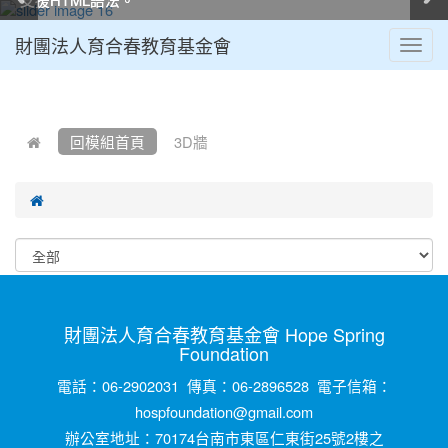
財團法人育合春教育基金會
Toggl
navig
:::
回模組首頁
3D牆
財團法人育合春教育基金會 Hope Spring
Foundation
電話：06-2902031 傳真：06-2896528 電子信箱：
hospfoundation@gmail.com
辦公室地址：70174台南市東區仁東街25號2樓之